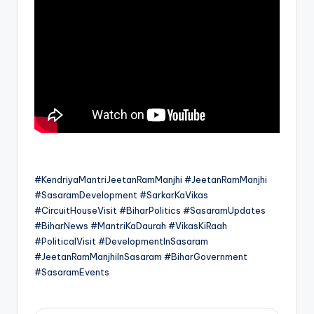
#KendriyaMantriJeetanRamManjhi #JeetanRamManjhi
#SasaramDevelopment #SarkarKaVikas
#CircuitHouseVisit #BiharPolitics #SasaramUpdates
#BiharNews #MantriKaDaurah #VikasKiRaah
#PoliticalVisit #DevelopmentInSasaram
#JeetanRamManjhiInSasaram #BiharGovernment
#SasaramEvents