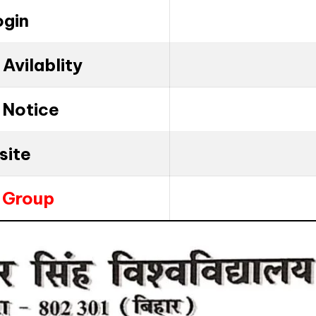
ogin
Avilablity
 Notice
site
 Group