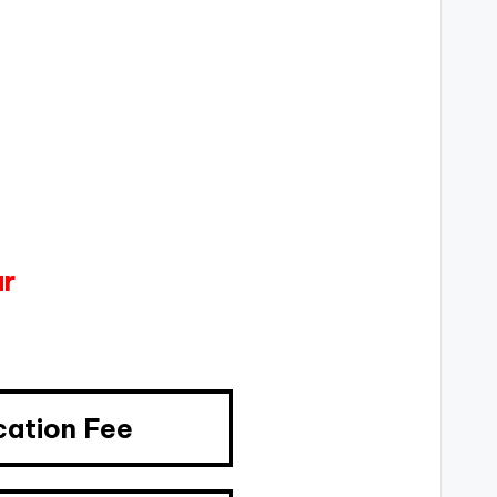
ar
cation Fee