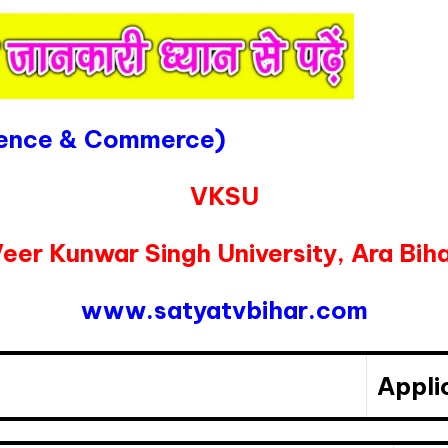
ience & Commerce)
VKSU
eer Kunwar Singh University, Ara Bih
www.satyatvbihar.com
Appli